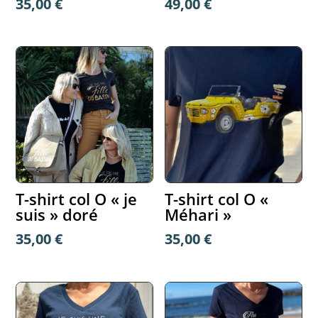
35,00
€
49,00
€
T-shirt col O « je
T-shirt col O «
suis » doré
Méhari »
35,00
€
35,00
€