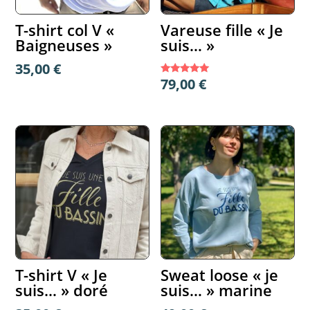
T-shirt col V «
Vareuse fille « Je
Baigneuses »
suis… »
35,00
€
79,00
€
Note
5.00
sur 5
T-shirt V « Je
Sweat loose « je
suis… » doré
suis… » marine