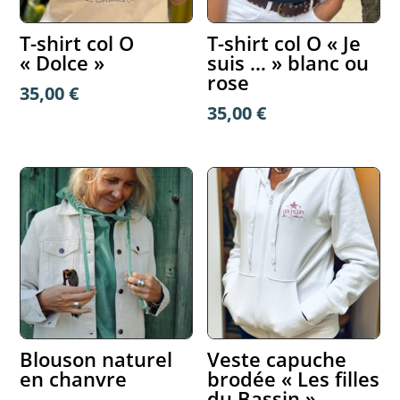
T-shirt col O
T-shirt col O « Je
« Dolce »
suis … » blanc ou
rose
35,00
€
35,00
€
Blouson naturel
Veste capuche
en chanvre
brodée « Les filles
du Bassin »