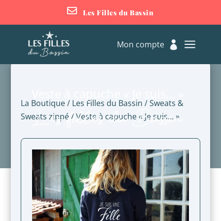

Les Filles du Bassin
a
Mon compte

Veste à capuche « Je suis… »
La Boutique
/
Les Filles du Bassin
/
Sweats &
Les filles du Bassin
Sweats zippé
/ Veste à capuche « Je suis… »